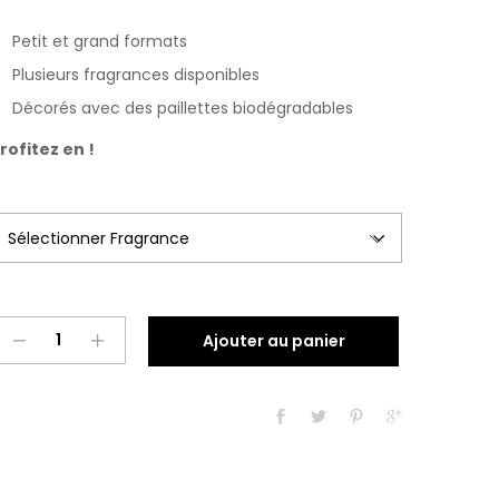
prix :
Petit et grand formats
$6.00
Plusieurs fragrances disponibles
à
Décorés avec des paillettes biodégradables
$18.00
rofitez en !
Bain
Ajouter au panier
moussant
parfumé
quantity