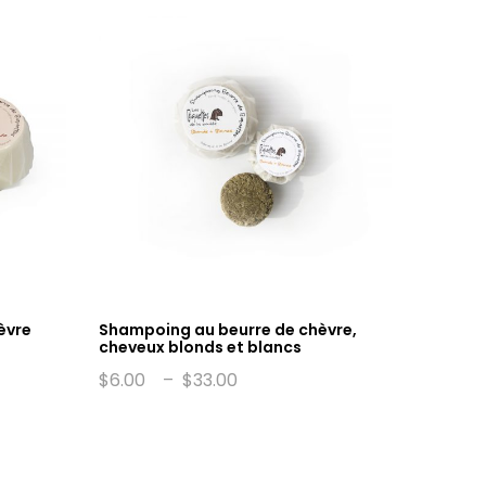
èvre
Shampoing au beurre de chèvre,
Petites
cheveux blonds et blancs
$
15.00
Plage
$
6.00
–
$
33.00
de
prix :
$6.00
à
$33.00