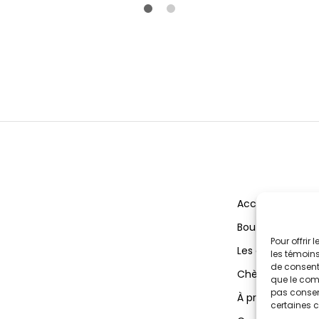
$40.00
Accueil
Boutique
Pour offrir
Les actualités
les témoins
de consenti
Chèvres
que le comp
pas consent
À propos
certaines c