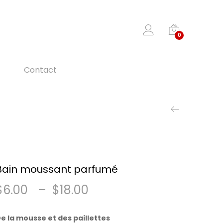
0
Contact
Bain moussant parfumé
Plage
$
6.00
–
$
18.00
de
e la mousse et des paillettes