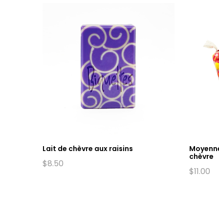
vre,
Lait de chèvre aux raisins
Moyenne
chèvre
$
8.50
$
11.00