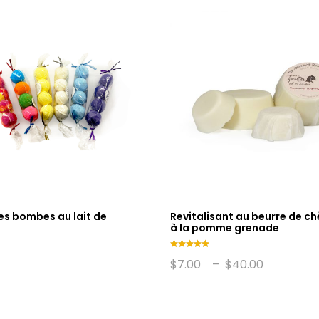
s bombes au lait de
Revitalisant au beurre de ch
à la pomme grenade
Note
Plage
$
7.00
–
$
40.00
5.00
de
sur 5
prix :
$7.00
à