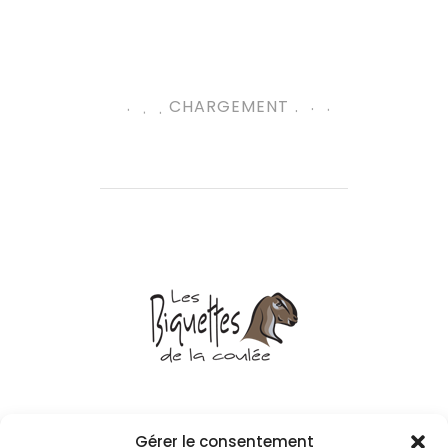
.
.
CHARGEMENT
.
.
.
.
© 2021
Gérer le consentement