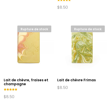
de
prix :
Note
$
8.50
$6.00
5.00
sur 5
à
$18.00
Rupture de stock
Rupture de stock
Lait de chèvre, fraises et
Lait de chèvre Frimas
champagne
$
8.50
Note
$
8.50
5.00
sur 5