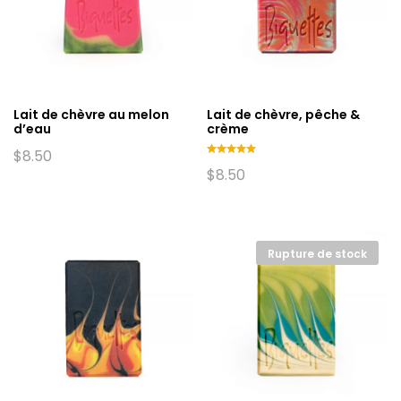
Lait de chèvre au melon
Lait de chèvre, pêche &
d’eau
crème
$
8.50
Note
$
8.50
5.00
sur 5
Rupture de stock