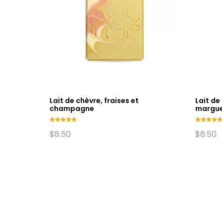
Lait de chèvre, fraises et
Lait de
champagne
margue
Note
Note
$
8.50
$
8.50
5.00
5.00
sur 5
sur 5