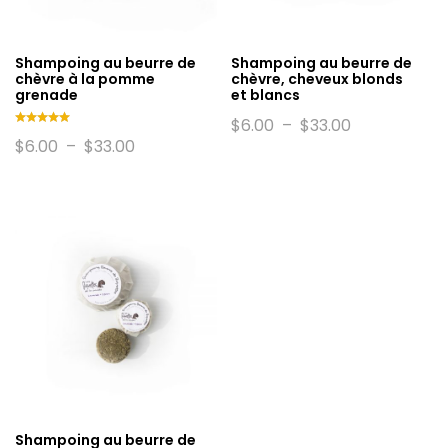
Shampoing au beurre de
Shampoing au beurre de
chèvre à la pomme
chèvre, cheveux blonds
grenade
et blancs
Plage
$
6.00
–
$
33.00
de
Note
Plage
$
6.00
–
$
33.00
5.00
prix :
de
sur 5
$6.00
prix :
à
$6.00
$33.00
à
$33.00
Shampoing au beurre de