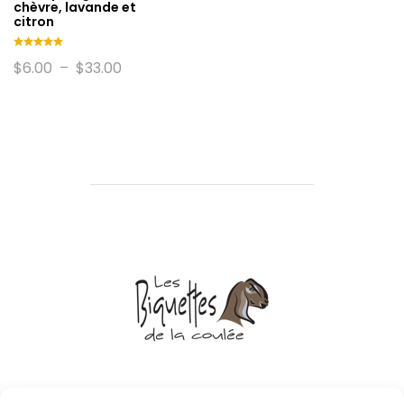
chèvre, lavande et
citron
Note
Plage
$
6.00
–
$
33.00
5.00
de
sur 5
prix :
$6.00
à
$33.00